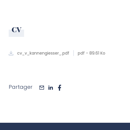
CV
cv_v_kannengiesser_.pdf
pdf - 89.61 Ko
Partager
mail
linkedin
facebook