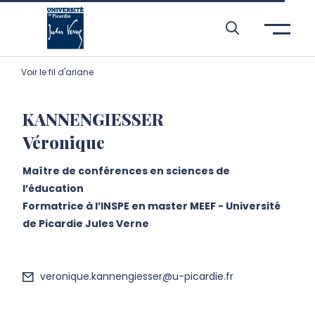
Aller à l’entête de page
Aller au menu principale
Aller au contenu principal
Aller à la recherche
Passer aux cookies
Aller au pied de page
Voir le fil d'ariane
KANNENGIESSER
Véronique
Maître de conférences en sciences de
l’éducation
Formatrice à l’INSPE en master MEEF - Université
de Picardie Jules Verne
veronique.kannengiesser@u-picardie.fr