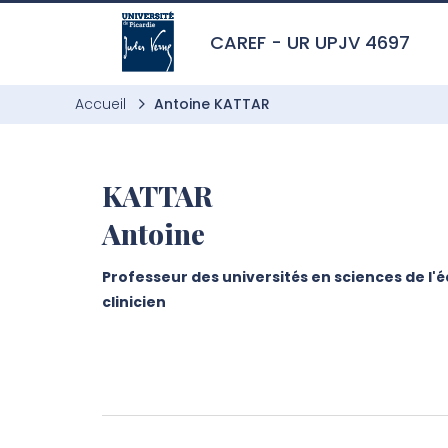
Aller à l’entête de page
Aller au menu principale
Aller au contenu principal
Aller à la recherche
Passer aux cookies
Aller au pied de page
CAREF - UR UPJV 4697
Accueil
Antoine KATTAR
KATTAR
Antoine
Professeur des universités en sciences de l'
clinicien