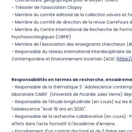
- Coordinateur géographique pour le Moyen-Orient
- Trésorier de l’association Cliopsy
- Membre du comité éditorial de la collection savoirs et 
- Membre du comité de direction de la revue Carrefours d
- Membre du Centre International de Recherche de Format
Psychosociologiques (CIRFIP)
- Membre de l'Association des enseignants chercheurs (A
- Responsable du réseau international interdisciplinaire 
Contemporaine et Environnement Incertain (ACEI :
https:
Responsabilités en termes de recherche, encadrem
- Responsable de la thématique 3 : Adolescence contempor
laboratoire CAREF (Université de Picardie Jules Verne) de
- Responsable de l'étude longitudinale (en cours) sur les
l'adolescence "Avoir 18 ans en 2020".
- Responsable de la recherche collaborative (en cours) 
effets dans l'acte formatif à l'Académie d'Amiens.
- Encadrement d'un contrat doctoral et de 3 thèse sen co