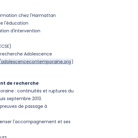
formation chez l'Harmattan
e l'éducation
ion d'Intervention
ECSE)
de recherche Adolescence
//adolescencecontemporaine.org
)
ent de recherche
aine : continuités et ruptures du
puis septembre 2013.
 épreuves de passage à
: Penser l'accompagnement et ses
urs.